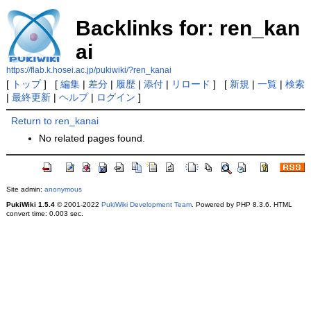
Backlinks for: ren_kan
ai
https://flab.k.hosei.ac.jp/pukiwiki/?ren_kanai
[
トップ
] [
編集
|
差分
|
履歴
|
添付
|
リロード
] [
新規
|
一覧
|
検索
|
最終更新
|
ヘルプ
|
ログイン
]
Return to ren_kanai
No related pages found.
Site admin:
anonymous
PukiWiki 1.5.4
© 2001-2022
PukiWiki Development Team
. Powered by PHP 8.3.6. HTML
convert time: 0.003 sec.