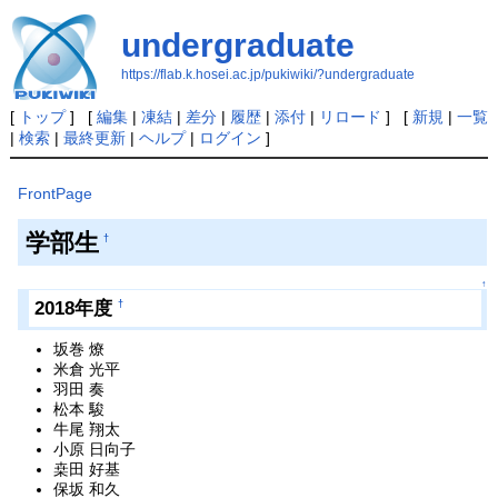
undergraduate
https://flab.k.hosei.ac.jp/pukiwiki/?undergraduate
[
トップ
] [
編集
|
凍結
|
差分
|
履歴
|
添付
|
リロード
] [
新規
|
一覧
|
検索
|
最終更新
|
ヘルプ
|
ログイン
]
FrontPage
学部生
†
↑
2018年度
†
坂巻 燎
米倉 光平
羽田 奏
松本 駿
牛尾 翔太
小原 日向子
桒田 好基
保坂 和久