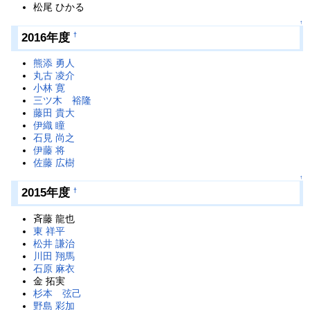
松尾 ひかる
↑
2016年度
†
熊添 勇人
丸古 凌介
小林 寛
三ツ木 裕隆
藤田 貴大
伊織 瞳
石見 尚之
伊藤 将
佐藤 広樹
↑
2015年度
†
斉藤 龍也
東 祥平
松井 謙治
川田 翔馬
石原 麻衣
金 拓実
杉本 弦己
野島 彩加