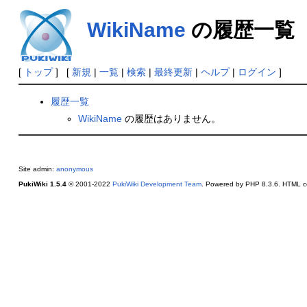
WikiName
の履歴一覧
[
トップ
] [
新規
|
一覧
|
検索
|
最終更新
|
ヘルプ
|
ログイン
]
履歴一覧
WikiName
の履歴はありません。
Site admin:
anonymous
PukiWiki 1.5.4
© 2001-2022
PukiWiki Development Team
. Powered by PHP 8.3.6. HTML co