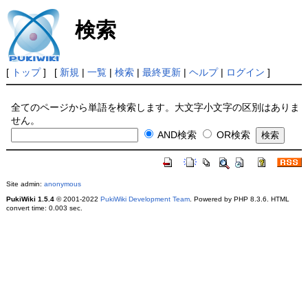
検索
[
トップ
] [
新規
|
一覧
|
検索
|
最終更新
|
ヘルプ
|
ログイン
]
全てのページから単語を検索します。大文字小文字の区別はありま
せん。
AND検索
OR検索
Site admin:
anonymous
PukiWiki 1.5.4
© 2001-2022
PukiWiki Development Team
. Powered by PHP 8.3.6. HTML
convert time: 0.003 sec.