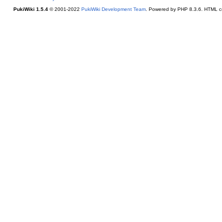
PukiWiki 1.5.4
© 2001-2022
PukiWiki Development Team
. Powered by PHP 8.3.6. HTML co