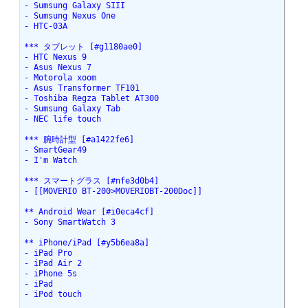
- Sumsung Galaxy SIII

- Sumsung Nexus One

- HTC-03A

*** タブレット [#g1180ae0]

- HTC Nexus 9

- Asus Nexus 7

- Motorola xoom

- Asus Transformer TF101

- Toshiba Regza Tablet AT300

- Sumsung Galaxy Tab

- NEC life touch

*** 腕時計型 [#a1422fe6]

- SmartGear49

- I'm Watch

*** スマートグラス [#nfe3d0b4]

- [[MOVERIO BT-200>MOVERIOBT-200Doc]]

** Android Wear [#i0eca4cf]

- Sony SmartWatch 3

** iPhone/iPad [#y5b6ea8a]

- iPad Pro

- iPad Air 2

- iPhone 5s

- iPad

- iPod touch
