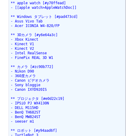
** apple watch [#y70ffead]

- [[apple watch>AppleWatchDoc]]

** Windows タブレット [#pad473cd]

- Asus Vivo Tab

- Acer ICONIA W4-820/FP

** 3Dカメラ [#y6e64a3c]

- Xbox Kinect

- Kinect V1

- Kinect V2

- Intel RealSense

- FinePix REAL 3D W1

** カメラ [#zc90b772]

- Nikon D90

- 360度カメラ

- Canon ビデオカメラ

- Sony bloggie

- Canon IXYD920IS

** プロジェクタ [#e0d22c19]

- IPSiO PJ WX4130N

- DELL M115HD

- BenQ TH682ST

- BenQ MW824ST

- seeser m1

** ロボット [#y94aad6f]

- TurtleBot 3
