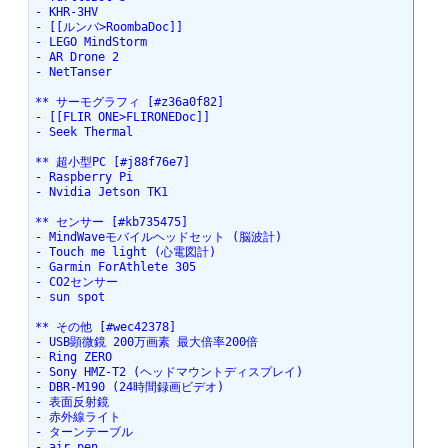
- KHR-3HV

- [[ルンバ>RoombaDoc]]

- LEGO MindStorm

- AR Drone 2

- NetTanser

** サーモグラフィ [#z36a0f82]

- [[FLIR ONE>FLIRONEDoc]]

- Seek Thermal

** 超小型PC [#j88f76e7]

- Raspberry Pi

- Nvidia Jetson TK1

** センサー [#kb735475]

- MindWaveモバイルヘッドセット (脳波計)

- Touch me light (心電図計)

- Garmin ForAthlete 305

- CO2センサー

- sun spot

** その他 [#wec42378]

- USB顕微鏡 200万画素 最大倍率200倍

- Ring ZERO

- Sony HMZ-T2 (ヘッドマウントディスプレイ)

- DBR-M190 (24時間録画ビデオ)

- 表面反射鏡

- 赤外線ライト

- ターンテーブル

- air pen
