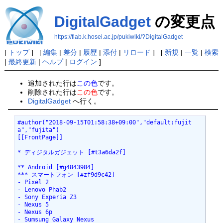
DigitalGadget
の変更点
https://flab.k.hosei.ac.jp/pukiwiki/?DigitalGadget
[
トップ
] [
編集
|
差分
|
履歴
|
添付
|
リロード
] [
新規
|
一覧
|
検索
|
最終更新
|
ヘルプ
|
ログイン
]
追加された行は
この色
です。
削除された行は
この色
です。
DigitalGadget
へ行く。
#author("2018-09-15T01:58:38+09:00","default:fujit
a","fujita")

[[FrontPage]]

* ディジタルガジェット [#t3a6da2f]

** Android [#g4843984]

*** スマートフォン [#zf9d9c42]

- Pixel 2

- Lenovo Phab2

- Sony Experia Z3

- Nexus 5

- Nexus 6p

- Sumsung Galaxy Nexus
