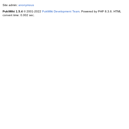
Site admin:
anonymous
PukiWiki 1.5.4
© 2001-2022
PukiWiki Development Team
. Powered by PHP 8.3.6. HTML
convert time: 0.002 sec.