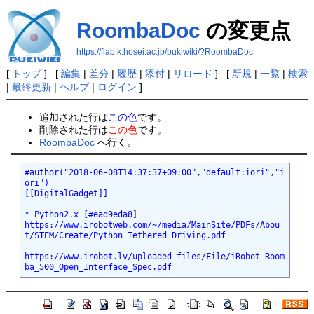
RoombaDoc
の変更点
https://flab.k.hosei.ac.jp/pukiwiki/?RoombaDoc
[
トップ
] [
編集
|
差分
|
履歴
|
添付
|
リロード
] [
新規
|
一覧
|
検索
|
最終更新
|
ヘルプ
|
ログイン
]
追加された行は
この色
です。
削除された行は
この色
です。
RoombaDoc
へ行く。
#author("2018-06-08T14:37:37+09:00","default:iori","i
ori")

[[DigitalGadget]]

* Python2.x [#ead9eda8]

https://www.irobotweb.com/~/media/MainSite/PDFs/Abou
t/STEM/Create/Python_Tethered_Driving.pdf

https://www.irobot.lv/uploaded_files/File/iRobot_Room
ba_500_Open_Interface_Spec.pdf