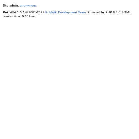
Site admin:
anonymous
PukiWiki 1.5.4
© 2001-2022
PukiWiki Development Team
. Powered by PHP 8.3.6. HTML
convert time: 0.002 sec.