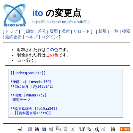
ito
の変更点
https://flab.k.hosei.ac.jp/pukiwiki/?ito
[
トップ
] [
編集
|
差分
|
履歴
|
添付
|
リロード
] [
新規
|
一覧
|
検索
|
最終更新
|
ヘルプ
|
ログイン
]
追加された行は
この色
です。
削除された行は
この色
です。
ito
へ行く。
[[undergraduate]]

*伊藤　将 [#veebcf59]

**自己紹介 [#y1433141]

**研究 [#u6aa77c2]

-研究テーマ

**論文輪講会 [#p19aa341]

- [[資料置き場>:ito]]