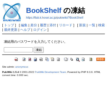
BookShelf
の凍結
https://flab.k.hosei.ac.jp/pukiwiki/?BookShelf
[
トップ
] [
編集
|
差分
|
履歴
|
添付
|
リロード
] [
新規
|
一覧
|
検索
|
最終更新
|
ヘルプ
|
ログイン
]
凍結用のパスワードを入力してください。
Site admin:
anonymous
PukiWiki 1.5.4
© 2001-2022
PukiWiki Development Team
. Powered by PHP 8.3.6. HTML
convert time: 0.000 sec.