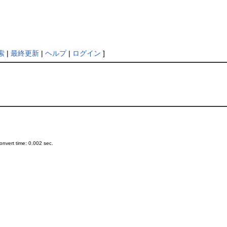
索
|
最終更新
|
ヘルプ
|
ログイン
]
nvert time: 0.002 sec.