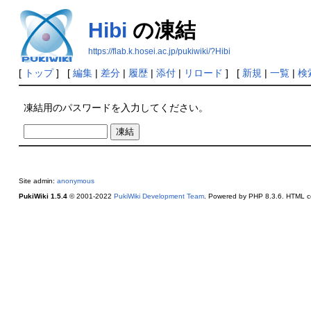
Hibi
の凍結
https://flab.k.hosei.ac.jp/pukiwiki/?Hibi
[
トップ
] [
編集
|
差分
|
履歴
|
添付
|
リロード
] [
新規
|
一覧
|
検
凍結用のパスワードを入力してください。
Site admin:
anonymous
PukiWiki 1.5.4
© 2001-2022
PukiWiki Development Team
. Powered by PHP 8.3.6. HTML co