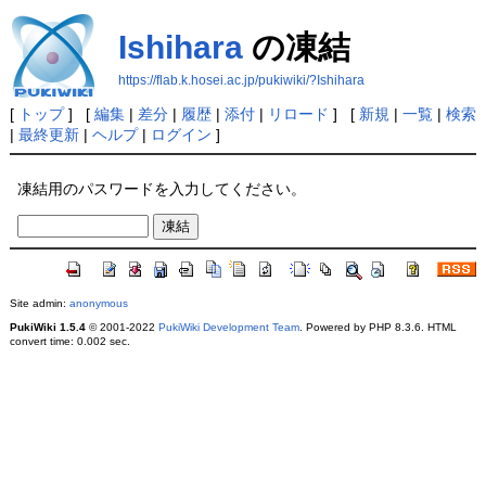
Ishihara
の凍結
https://flab.k.hosei.ac.jp/pukiwiki/?Ishihara
[
トップ
] [
編集
|
差分
|
履歴
|
添付
|
リロード
] [
新規
|
一覧
|
検索
|
最終更新
|
ヘルプ
|
ログイン
]
凍結用のパスワードを入力してください。
Site admin:
anonymous
PukiWiki 1.5.4
© 2001-2022
PukiWiki Development Team
. Powered by PHP 8.3.6. HTML
convert time: 0.002 sec.