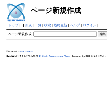
ページ新規作成
[
トップ
] [
新規
|
一覧
|
検索
|
最終更新
|
ヘルプ
|
ログイン
]
ページ新規作成:
Site admin:
anonymous
PukiWiki 1.5.4
© 2001-2022
PukiWiki Development Team
. Powered by PHP 8.3.6. HTML co