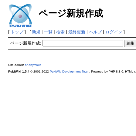
ページ新規作成
[
トップ
] [
新規
|
一覧
|
検索
|
最終更新
|
ヘルプ
|
ログイン
]
ページ新規作成:
Site admin:
anonymous
PukiWiki 1.5.4
© 2001-2022
PukiWiki Development Team
. Powered by PHP 8.3.6. HTML co