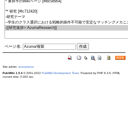
ページ名:
Site admin:
anonymous
PukiWiki 1.5.4
© 2001-2022
PukiWiki Development Team
. Powered by PHP 8.3.6. HTML
convert time: 0.002 sec.