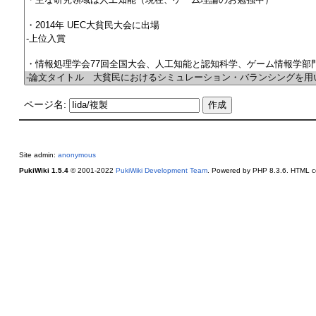
ページ名:
Site admin:
anonymous
PukiWiki 1.5.4
© 2001-2022
PukiWiki Development Team
. Powered by PHP 8.3.6. HTML co