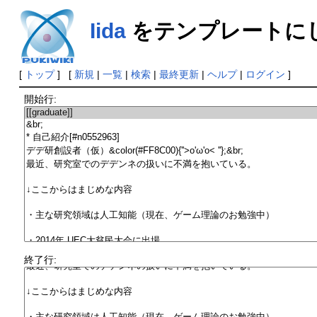
Iida
をテンプレートに
[
トップ
] [
新規
|
一覧
|
検索
|
最終更新
|
ヘルプ
|
ログイン
]
開始行:
終了行: