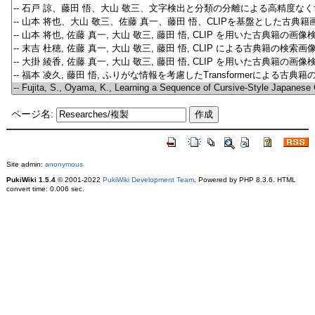
ページ名:
Site admin:
anonymous
PukiWiki 1.5.4
© 2001-2022
PukiWiki Development Team
. Powered by PHP 8.3.6. HTML
convert time: 0.006 sec.