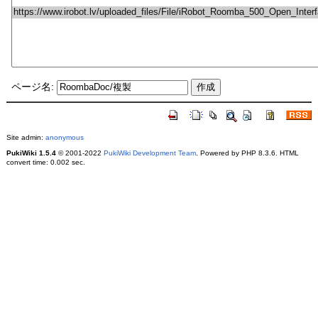
ページ名:
Site admin:
anonymous
PukiWiki 1.5.4
© 2001-2022
PukiWiki Development Team
. Powered by PHP 8.3.6. HTML
convert time: 0.002 sec.