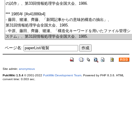
ページ名:
Site admin:
anonymous
PukiWiki 1.5.4
© 2001-2022
PukiWiki Development Team
. Powered by PHP 8.3.6. HTML
convert time: 0.003 sec.