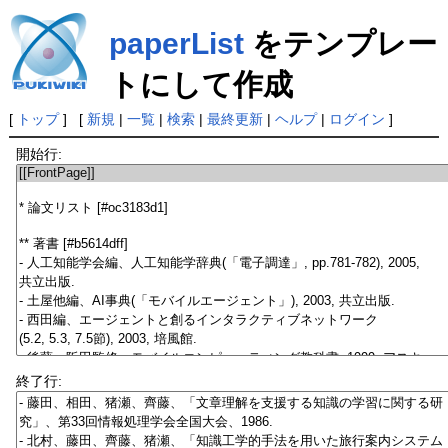
paperList
をテンプレー
トにして作成
[
トップ
] [
新規
|
一覧
|
検索
|
最終更新
|
ヘルプ
|
ログイン
]
開始行:
終了行: