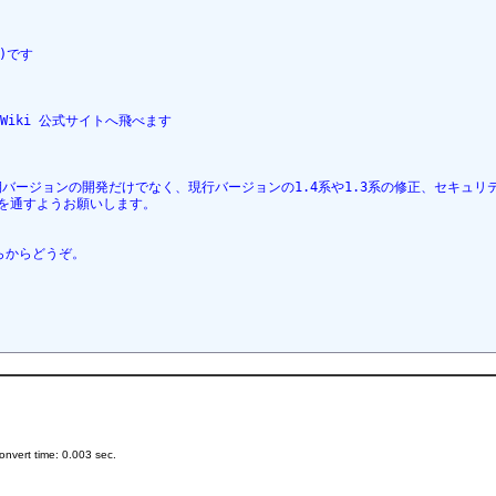
)です

PukiWiki 公式サイトへ飛べます

次期バージョンの開発だけでなく、現行バージョンの1.4系や1.3系の修正、セキュリティf
を通すようお願いします。

らからどうぞ。

nvert time: 0.003 sec.