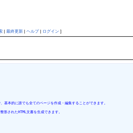
索
|
最終更新
|
ヘルプ
|
ログイン
]
ののひとつで、基本的に誰でも全てのページを作成・編集することができます。

形されたHTML文書を生成できます。
