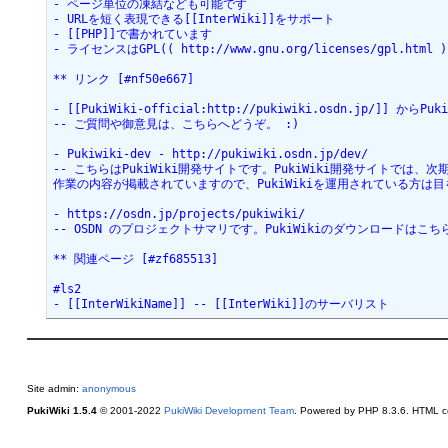
- ページ単位の凍結なども可能です

- URLを短く表現できる[[InterWiki]]をサポート

- [[PHP]]で書かれています

- ライセンスはGPL(( http://www.gnu.org/licenses/gpl.html )
** リンク [#nf50e667]

- [[PukiWiki-official:http://pukiwiki.osdn.jp/]] から
-- ご質問や御意見は、こちらへどうぞ。 :)

- Pukiwiki-dev - http://pukiwiki.osdn.jp/dev/

-- こちらはPukiWiki開発サイトです。PukiWiki開発サイトでは、
作業の内容が掲載されていますので、PukiWikiを運用されている方は目
- https://osdn.jp/projects/pukiwiki/

-- OSDN のプロジェクトサマリです。PukiWikiのダウンロードはこち
** 関連ページ [#zf685513]

#ls2

- [[InterWikiName]] -- [[InterWiki]]のサーバリスト
Site admin:
anonymous
PukiWiki 1.5.4
© 2001-2022
PukiWiki Development Team
. Powered by PHP 8.3.6. HTML co