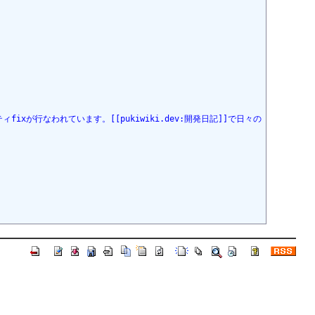
ixが行なわれています。[[pukiwiki.dev:開発日記]]で日々の