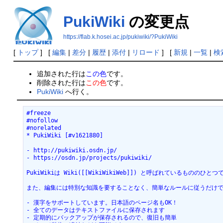
PukiWiki
の変更点
https://flab.k.hosei.ac.jp/pukiwiki/?PukiWiki
[
トップ
] [
編集
|
差分
|
履歴
|
添付
|
リロード
] [
新規
|
一覧
|
検
追加された行は
この色
です。
削除された行は
この色
です。
PukiWiki
へ行く。
#freeze

#nofollow

#norelated

* PukiWiki [#v1621880]

- http://pukiwiki.osdn.jp/

- https://osdn.jp/projects/pukiwiki/

PukiWikiは Wiki([[WikiWikiWeb]]) と呼ばれているも
また、編集には特別な知識を要することなく、簡単なルールに従うだけで整
- 漢字をサポートしています。日本語のページ名もOK！

- 全てのデータはテキストファイルに保存されます

- 定期的にバックアップが保存されるので、復旧も簡単
