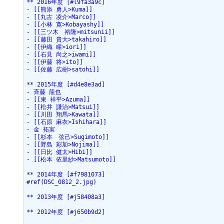
** 2016年度 [#l9fa3a9c]

- [[熊添 勇人>Kuma]]

- [[丸古 凌介>Marco]]

- [[小林 寛>Kobayashy]]

- [[三ツ木　裕隆>mitsunii]]

- [[藤田 貴大>takahiro]]

- [[伊織 瞳>iori]]

- [[石見 尚之>iwami]]

- [[伊藤 将>ito]]

- [[佐藤 広樹>satohi]]

** 2015年度 [#d4e8e3ad]

- 斉藤 龍也

- [[東 祥平>Azuma]]

- [[松井 謙治>Matsui]]

- [[川田 翔馬>Kawata]]

- [[石原 麻衣>Ishihara]]

- 金 拓実

- [[杉本　弦己>Sugimoto]]

- [[野島 彩加>Nojima]]

- [[日比 健太>Hibi]]

- [[松本 依里紗>Matsumoto]]

** 2014年度 [#f7981073]

#ref(DSC_0812_2.jpg)

** 2013年度 [#j58408a3]

** 2012年度 [#j650b9d2]
