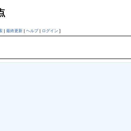
点
索
|
最終更新
|
ヘルプ
|
ログイン
]