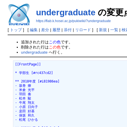
undergraduate
の変更
https://flab.k.hosei.ac.jp/pukiwiki/?undergraduate
[
トップ
] [
編集
|
差分
|
履歴
|
添付
|
リロード
] [
新規
|
一覧
|
検
追加された行は
この色
です。
削除された行は
この色
です。
undergraduate
へ行く。
[[FrontPage]]

* 学部生 [#rc437cd2]

** 2018年度 [#i81986ea]

- 坂巻 燎

- 米倉 光平

- 羽田 奏

- 松本 駿

- 牛尾 翔太

- 小原 日向子

- 桒田 好基

- 保坂 和久

- 松尾 ひかる
