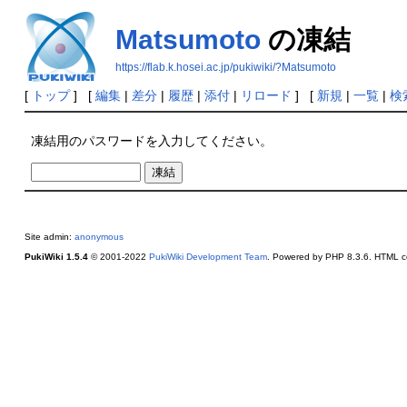
Matsumoto
の凍結
https://flab.k.hosei.ac.jp/pukiwiki/?Matsumoto
[
トップ
] [
編集
|
差分
|
履歴
|
添付
|
リロード
] [
新規
|
一覧
|
検
凍結用のパスワードを入力してください。
Site admin:
anonymous
PukiWiki 1.5.4
© 2001-2022
PukiWiki Development Team
. Powered by PHP 8.3.6. HTML co